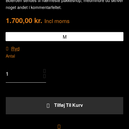
Boleroen sendes til nærmeste pakkeshop, medmindre du skriver
noget andet i kommentarfeltet.
1.700,00
kr.
Incl moms
M
Ryd
Antal
Tilføj Til Kurv
Tilføj til ønskeliste