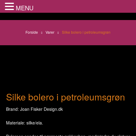
MENU
Forside
Varer
Silke bolero i petroleumsgrøn
Silke bolero i petroleumsgrøn
Brand: Joan Fisker Design.dk
Materiale: silke/ela.