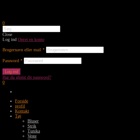
0
Close
Log ind
Opret en konto
Brugernavn eller mail
*
Password
*
Log ind
Har du glemt dit password?
0
Forside
profil
Kontakt
Tøj
Bluser
Strik
Tunika
Veste