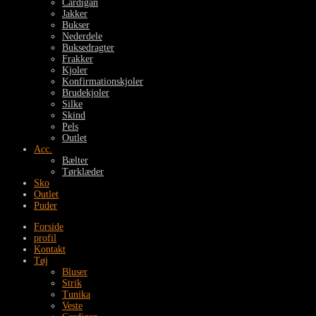
Cardigan
Jakker
Bukser
Nederdele
Buksedragter
Frakker
Kjoler
Konfirmationskjoler
Brudekjoler
Silke
Skind
Pels
Outlet
Acc.
Bælter
Tørklæder
Sko
Outlet
Puder
Forside
profil
Kontakt
Tøj
Bluser
Strik
Tunika
Veste