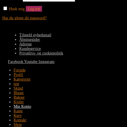
Husk mig
Log ind
Har du glemt dit password?
Tilmeld nyhedsmail
Åbningstider
Adresse
Kundeservice
Privatlivs- og cookiepolitik
Facebook
Youtube
Instagram
Forside
Profil
Kategorier
test
Skind
Bluser
Bukser
Kjoler
Min Konto
Kasse
Kurv
Kontakt
Shop