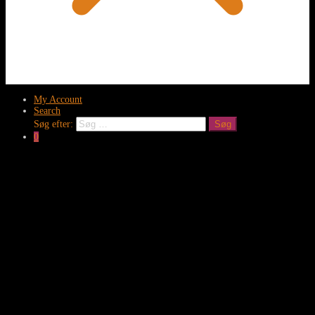
My Account
Search
Søg efter:
Søg
0
Clos
this
modu
Tilmeld dig nyhedsmail
Og få tips og inspiration der kan forny din garderobe
Fornavn
Efternavn
Email
Tilmeld