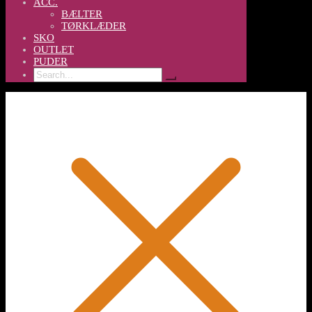
ACC.
BÆLTER
TØRKLÆDER
SKO
OUTLET
PUDER