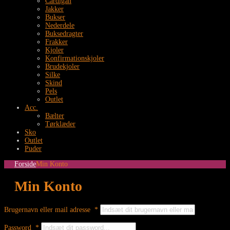
Cardigan
Jakker
Bukser
Nederdele
Buksedragter
Frakker
Kjoler
Konfirmationskjoler
Brudekjoler
Silke
Skind
Pels
Outlet
Acc.
Bælter
Tørklæder
Sko
Outlet
Puder
Forside
Min Konto
Min Konto
Brugernavn eller mail adresse
*
Password
*