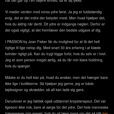
når det går op i en højere enhed, så er tøj lykke.
Vi møder verden med vores ydre først. Ja jeg er fuldstændig
enig, det er det indre der betyder mest. Men hvad hjælper det,
hvis du aldrig når dertil. Dit ydre er indgangs nøglen. Derfor er
det også vigtigt, at det fremfæver den bedste udgave af dig.
I PASSION by Joan Fisker får du mulighed for at få det helt
rigtige til lige netop dig. Med snart 30 års erfaring i at klæde
kvinder rigtigt på. Kan du trygt kigge forbi, hvis du selv er i tvivl.
Jeg er som person meget ærlig, så du får min klare holdning,
hvis du spørger.
Måske er du helt klar på, hvad du ønsker, men det hænger bare
ikke lige i butikkerne. Så hjælper jeg gerne, jeg er både
tøjdesigner og skrædder, så alt kan lade sig gøre.
Derudover er jeg faktisk også uddannet kropsterapeut. Det var
ligesom ikke nok, bare at sørge for det ydre. Det hele menneske
interesserer mig meget, hvis du vil læse mere om det så klik
her