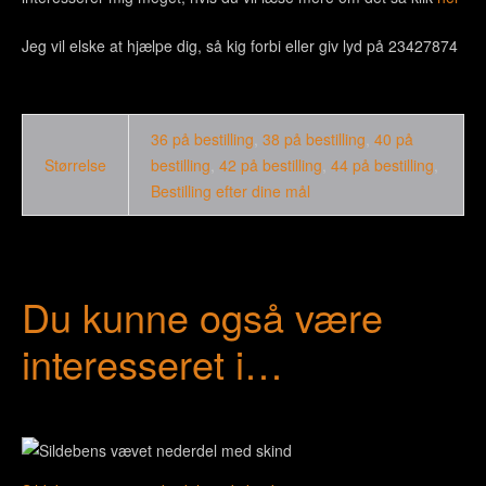
Jeg vil elske at hjælpe dig, så kig forbi eller giv lyd på 23427874
36 på bestilling
,
38 på bestilling
,
40 på
Størrelse
bestilling
,
42 på bestilling
,
44 på bestilling
,
Bestilling efter dine mål
Du kunne også være
interesseret i…