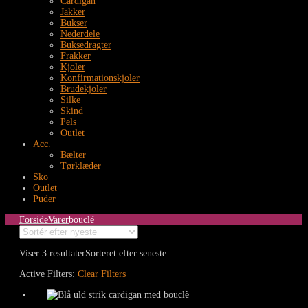
Cardigan
Jakker
Bukser
Nederdele
Buksedragter
Frakker
Kjoler
Konfirmationskjoler
Brudekjoler
Silke
Skind
Pels
Outlet
Acc.
Bælter
Tørklæder
Sko
Outlet
Puder
Forside
Varer
bouclé
Viser 3 resultater
Sorteret efter seneste
Active Filters:
Clear Filters