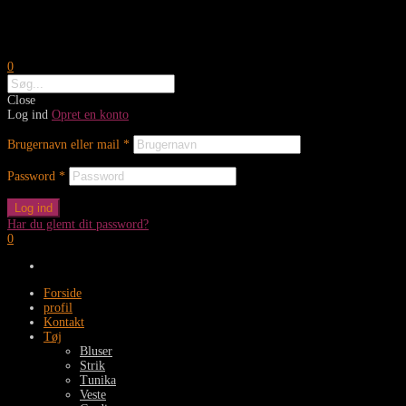
0
Close
Log ind
Opret en konto
Brugernavn eller mail
*
Password
*
Log ind
Har du glemt dit password?
0
Forside
profil
Kontakt
Tøj
Bluser
Strik
Tunika
Veste