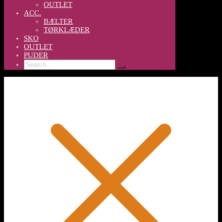
OUTLET
ACC.
BÆLTER
TØRKLÆDER
SKO
OUTLET
PUDER