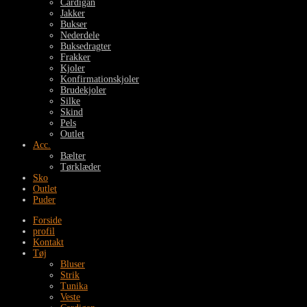
Cardigan
Jakker
Bukser
Nederdele
Buksedragter
Frakker
Kjoler
Konfirmationskjoler
Brudekjoler
Silke
Skind
Pels
Outlet
Acc.
Bælter
Tørklæder
Sko
Outlet
Puder
Forside
profil
Kontakt
Tøj
Bluser
Strik
Tunika
Veste