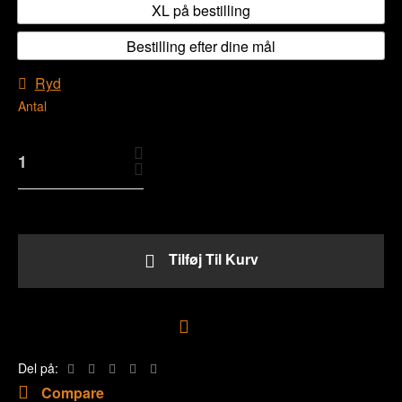
XL på bestilling
Bestilling efter dine mål
Ryd
Antal
Tilføj Til Kurv
Tilføj til ønskeliste
Del på:
Compare