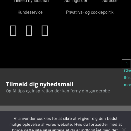
Tilmeld nyhedsmail
Åbningstider
Adresse
Kundeservice
Privatlivs- og cookiepolitik
Clo
this
Tilmeld dig nyhedsmail
mod
Og få tips og inspiration der kan forny din garderobe
Fornavn
Efternavn
Email
Vi anvender cookies for at sikre at vi giver dig den bedst
mulige oplevelse af vores website. Hvis du fortsætter med at
Tilmeld
bruge dette site vil vi antage at du er indforstået med det.