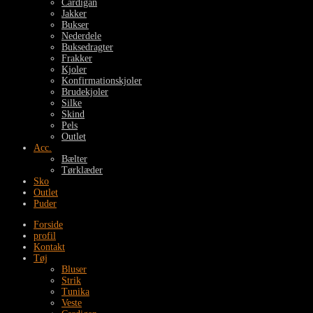
Cardigan
Jakker
Bukser
Nederdele
Buksedragter
Frakker
Kjoler
Konfirmationskjoler
Brudekjoler
Silke
Skind
Pels
Outlet
Acc.
Bælter
Tørklæder
Sko
Outlet
Puder
Forside
profil
Kontakt
Tøj
Bluser
Strik
Tunika
Veste