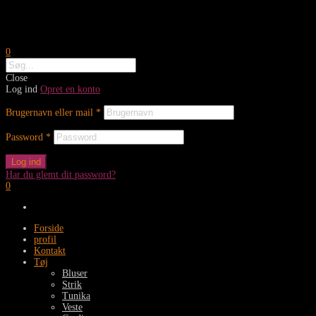
0
Close
Log ind
Opret en konto
Brugernavn eller mail
*
Password
*
Log ind
Har du glemt dit password?
0
Forside
profil
Kontakt
Tøj
Bluser
Strik
Tunika
Veste