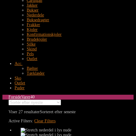
Cardigan
Jakker
Bukser
Nederdele
Buksedragter
Frakker
Kjoler
Konfirmationskjoler
Brudekjoler
Silke
Skind
Pels
Outlet
Acc.
Bælter
Tørklæder
Sko
Outlet
Puder
Forside
Varer
40
Viser 27 resultater
Sorteret efter seneste
Active Filters:
Clear Filters