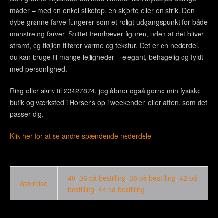
måder – med en enkel silketop, en skjorte eller en strik. Den
dybe grønne farve fungerer som et roligt udgangspunkt for både
mønstre og farver. Snittet fremhæver figuren, uden at det bliver
stramt, og fløjlen tilfører varme og tekstur. Det er en nederdel,
du kan bruge til mange lejligheder – elegant, behagelig og fyldt
med personlighed.
Ring eller skriv til 23427874, jeg åbner også gerne min fysiske
butik og værksted i Horsens op i weekenden eller aften, som det
passer dig.
Klik her for at se andre spændende nederdele
40
,
36 på bestilling
,
38 på bestilling
,
42 på
Størrelse
bestilling
,
44 på bestilling