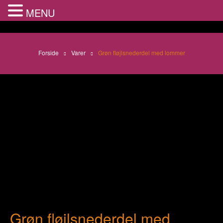
MENU
Forside
Varer
Grøn fløjlsnederdel med lommer
Grøn fløjlsnederdel med