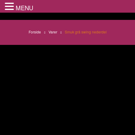
MENU
Forside
Varer
Smuk grå swing nederdel