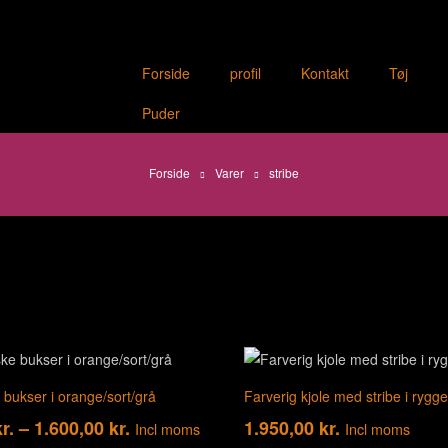
Forside
profil
Kontakt
Tøj
Puder
Forside
Varer
stribe
 bukser i orange/sort/grå
Farverig kjole med stribe i rygg
r.
–
1.600,00
kr.
1.950,00
kr.
Incl moms
Incl moms