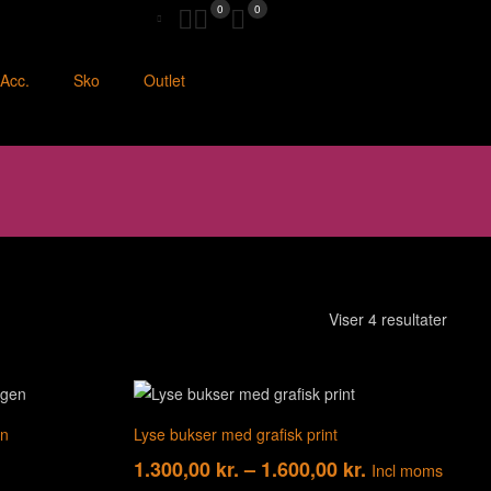
0
0
Acc.
Sko
Outlet
Viser 4 resultater
en
Lyse bukser med grafisk print
1.300,00
kr.
–
1.600,00
kr.
Incl moms