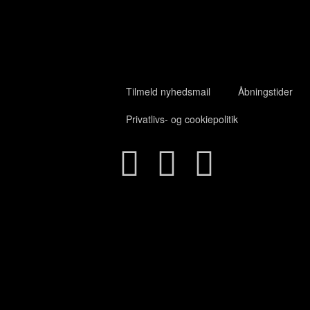
Tilmeld nyhedsmail
Åbningstider
Privatlivs- og cookiepolitik
Close
this
module