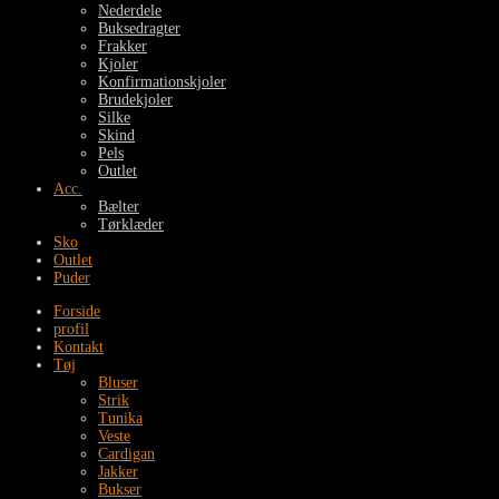
Nederdele
Buksedragter
Frakker
Kjoler
Konfirmationskjoler
Brudekjoler
Silke
Skind
Pels
Outlet
Acc.
Bælter
Tørklæder
Sko
Outlet
Puder
Forside
profil
Kontakt
Tøj
Bluser
Strik
Tunika
Veste
Cardigan
Jakker
Bukser