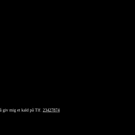
så giv mig et kald på Tlf.
23427874