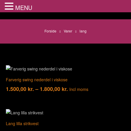
MENU
Forside
Varer
lang
Farverig swing nederdel i viskose
1.500,00
kr.
–
1.800,00
kr.
Incl moms
Lang lilla strikvest