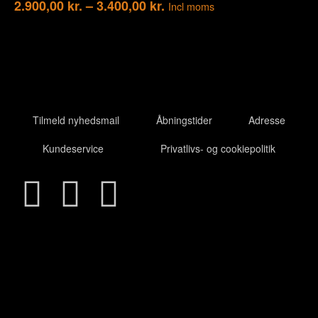
2.900,00
kr.
–
3.400,00
kr.
Incl moms
Tilmeld nyhedsmail
Åbningstider
Adresse
Kundeservice
Privatlivs- og cookiepolitik
Clo
this