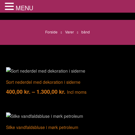
MENU
Forside
Varer
bånd
Sort nederdel med dekoration i siderne
400,00
kr.
–
1.300,00
kr.
Incl moms
Silke vandfaldsbluse i mørk petroleum