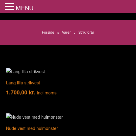
MENU
Forside
Varer
Strik forår
Lang lilla strikvest
1.700,00
kr.
Incl moms
Nude vest med hulmønster