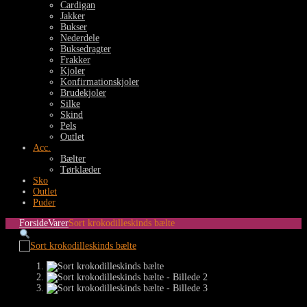
Cardigan
Jakker
Bukser
Nederdele
Buksedragter
Frakker
Kjoler
Konfirmationskjoler
Brudekjoler
Silke
Skind
Pels
Outlet
Acc.
Bælter
Tørklæder
Sko
Outlet
Puder
Forside
Varer
Sort krokodilleskinds bælte