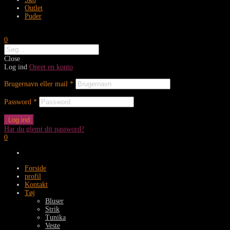
Outlet
Puder
0
Close
Log ind
Opret en konto
Brugernavn eller mail
*
Password
*
Log ind
Har du glemt dit password?
0
Forside
profil
Kontakt
Tøj
Bluser
Strik
Tunika
Veste