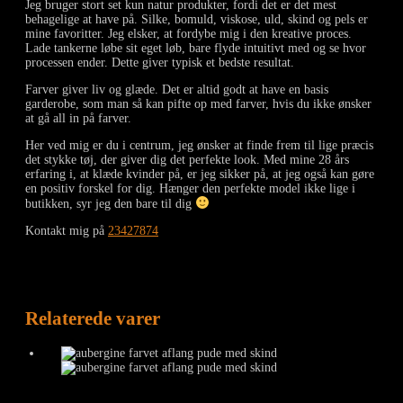
Jeg bruger stort set kun natur produkter, fordi det er det mest
behagelige at have på. Silke, bomuld, viskose, uld, skind og pels er
mine favoritter. Jeg elsker, at fordybe mig i den kreative proces.
Lade tankerne løbe sit eget løb, bare flyde intuitivt med og se hvor
processen ender. Dette giver typisk et bedste resultat.
Farver giver liv og glæde. Det er altid godt at have en basis
garderobe, som man så kan pifte op med farver, hvis du ikke ønsker
at gå all in på farver.
Her ved mig er du i centrum, jeg ønsker at finde frem til lige præcis
det stykke tøj, der giver dig det perfekte look. Med mine 28 års
erfaring i, at klæde kvinder på, er jeg sikker på, at jeg også kan gøre
en positiv forskel for dig. Hænger den perfekte model ikke lige i
butikken, syr jeg den bare til dig
Kontakt mig på
23427874
Relaterede varer