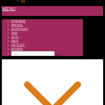
test
MENU
FORSIDE
PROFIL
KONTAKT
TØJ
ACC.
SKO
OUTLET
PUDER