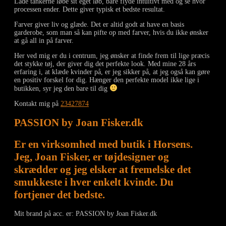
Lade tankerne løbe sit eget løb, bare flyde intuitivt med og se hvor
processen ender. Dette giver typisk et bedste resultat.
Farver giver liv og glæde. Det er altid godt at have en basis
garderobe, som man så kan pifte op med farver, hvis du ikke ønsker
at gå all in på farver.
Her ved mig er du i centrum, jeg ønsker at finde frem til lige præcis
det stykke tøj, der giver dig det perfekte look. Med mine 28 års
erfaring i, at klæde kvinder på, er jeg sikker på, at jeg også kan gøre
en positiv forskel for dig. Hænger den perfekte model ikke lige i
butikken, syr jeg den bare til dig
Kontakt mig på
23427874
PASSION by Joan Fisker.dk
Er en virksomhed med butik i Horsens.
Jeg, Joan Fisker, er tøjdesigner og
skrædder og jeg elsker at fremelske det
smukkeste i hver enkelt kvinde. Du
fortjener det bedste.
Mit brand på acc. er: PASSION by Joan Fisker.dk