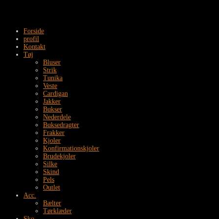
Forside
profil
Kontakt
Tøj
Bluser
Strik
Tunika
Veste
Cardigan
Jakker
Bukser
Nederdele
Buksedragter
Frakker
Kjoler
Konfirmationskjoler
Brudekjoler
Silke
Skind
Pels
Outlet
Acc.
Bælter
Tørklæder
Sko