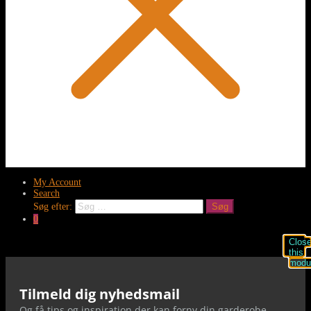
My Account
Search
Søg efter:
Søg
0
Clos
this
modu
Tilmeld dig nyhedsmail
Og få tips og inspiration der kan forny din garderobe