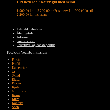
Uld nederdel i karry gul med skind
1.900,00
kr.
–
2.200,00
kr.
Prisinterval: 1.900,00 kr. til
2.200,00 kr.
Incl moms
Tilmeld nyhedsmail
Åbningstider
Adresse
Kundeservice
Privatlivs- og cookiepolitik
Facebook
Youtube
Instagram
Forside
Profil
Kategorier
test
Skind
Bluser
Bukser
Kjoler
Min Konto
Kasse
Kurv
Kontakt
Shop