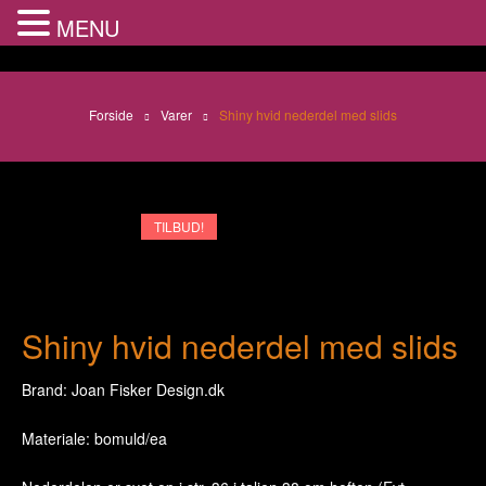
MENU
Forside
Varer
Shiny hvid nederdel med slids
TILBUD!
Shiny hvid nederdel med slids
Brand: Joan Fisker Design.dk
Materiale: bomuld/ea