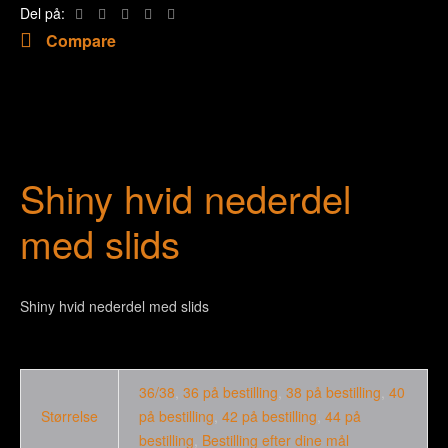
Del på:
Compare
Shiny hvid nederdel
med slids
Shiny hvid nederdel med slids
36/38
,
36 på bestilling
,
38 på bestilling
,
40
Størrelse
på bestilling
,
42 på bestilling
,
44 på
bestilling
,
Bestilling efter dine mål