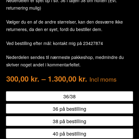
Nederdelen er syet op i str. 36 i taljen 38 om hoften (Evt.
returnering mulig)
Vælger du en af de andre størrelser, kan den desværre ikke
returneres, da den er syet, fordi du bestiller dem.
Ved bestilling efter mål: kontakt mig på 23427874
Nederdelen sendes til nærmeste pakkeshop, medmindre du
skriver noget andet i kommentarfeltet.
300,00
kr.
–
1.300,00
kr.
Incl moms
36/38
36 på bestilling
38 på bestilling
40 på bestilling