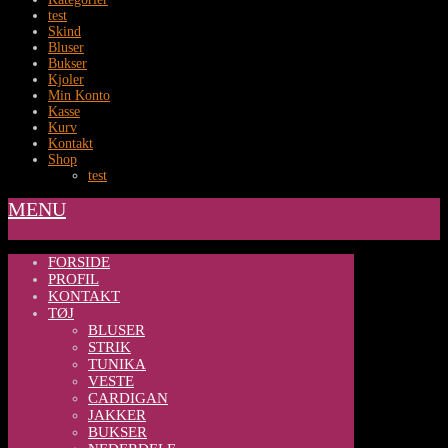
test
Skind
Bluser
Bukser
Kjoler
Min Konto
Kasse
Kurv
Kontakt
Shop
test
MENU
FORSIDE
PROFIL
KONTAKT
TØJ
BLUSER
STRIK
TUNIKA
VESTE
CARDIGAN
JAKKER
BUKSER