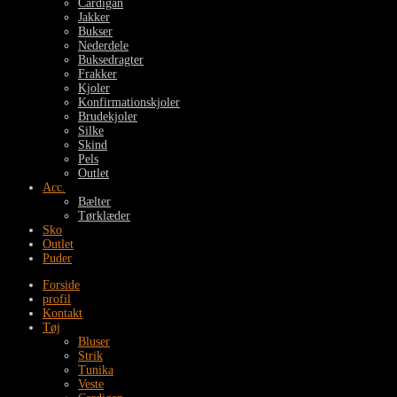
Cardigan
Jakker
Bukser
Nederdele
Buksedragter
Frakker
Kjoler
Konfirmationskjoler
Brudekjoler
Silke
Skind
Pels
Outlet
Acc.
Bælter
Tørklæder
Sko
Outlet
Puder
Forside
profil
Kontakt
Tøj
Bluser
Strik
Tunika
Veste