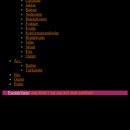
Cardigan
Jakker
Bukser
Nederdele
Buksedragter
Frakker
Kjoler
Konfirmationskjoler
Brudekjoler
Silke
Skind
Pels
Outlet
Acc.
Bælter
Tørklæder
Sko
Outlet
Puder
Forside
Varer
Lang kjole i zig zag stof med vandfald