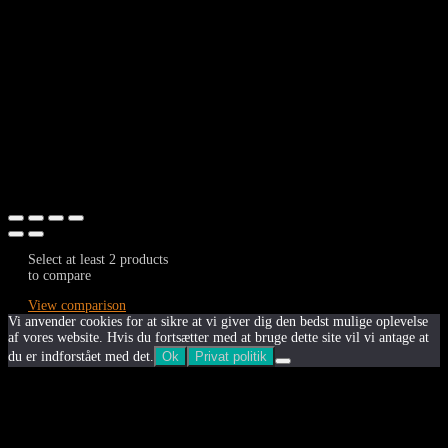
Tilmeld dig nyhedsmail
Og få tips og inspiration der kan forny din garderobe
Fornavn
Efternavn
Email
Tilmeld
Fornavn
Efternavn
Email
Select at least 2 products
to compare
View comparison
Vi anvender cookies for at sikre at vi giver dig den bedst mulige oplevelse
af vores website. Hvis du fortsætter med at bruge dette site vil vi antage at
du er indforstået med det.
Ok
Privat politik