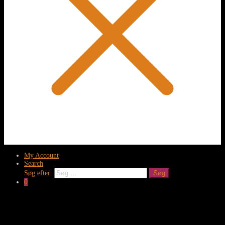
My Account
Search
Søg efter:
Søg
0
Clos
this
modu