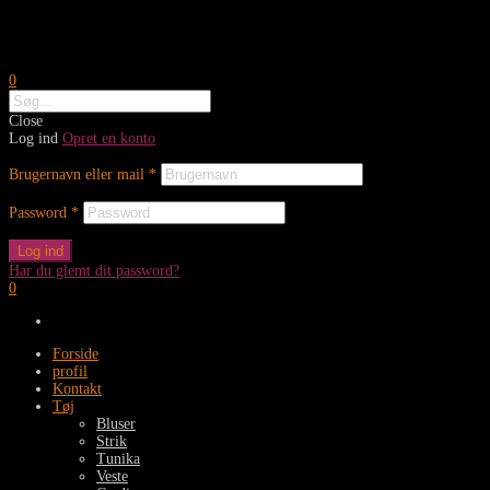
0
Close
Log ind
Opret en konto
Brugernavn eller mail
*
Password
*
Log ind
Har du glemt dit password?
0
Forside
profil
Kontakt
Tøj
Bluser
Strik
Tunika
Veste