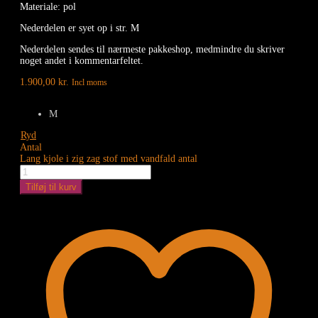
Materiale: pol
Nederdelen er syet op i str. M
Nederdelen sendes til nærmeste pakkeshop, medmindre du skriver
noget andet i kommentarfeltet.
1.900,00
kr.
Incl moms
M
Ryd
Antal
Lang kjole i zig zag stof med vandfald antal
Tilføj til kurv