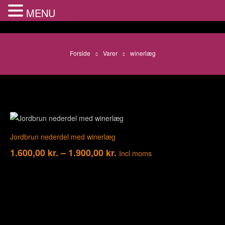
MENU
Forside
Varer
winerlæg
Jordbrun nederdel med winerlæg
1.600,00
kr.
–
1.900,00
kr.
Incl moms