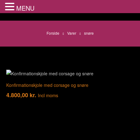
MENU
Forside
Varer
snøre
Konfirmationskjole med corsage og snøre
4.800,00
kr.
Incl moms