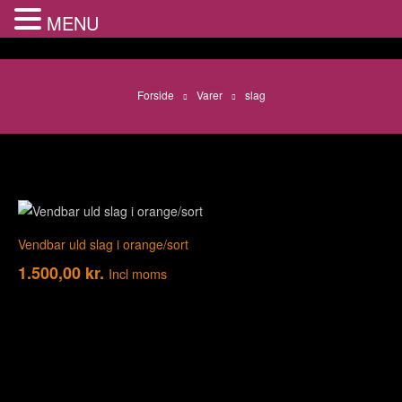
MENU
Forside
Varer
slag
Vendbar uld slag i orange/sort
1.500,00
kr.
Incl moms