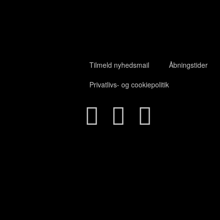
Tilmeld nyhedsmail
Åbningstider
Privatlivs- og cookiepolitik
Close
this
module