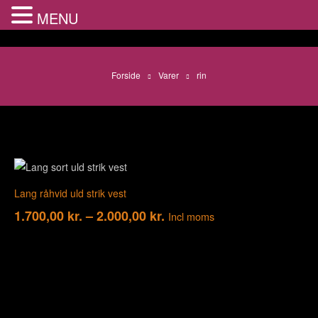
MENU
Forside
Varer
rin
Lang råhvid uld strik vest
1.700,00
kr.
–
2.000,00
kr.
Incl moms