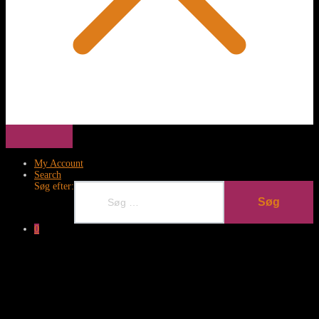
My Account
Search
Søg efter:
Søg
0
Clos
this
modu
Tilmeld dig nyhedsmail