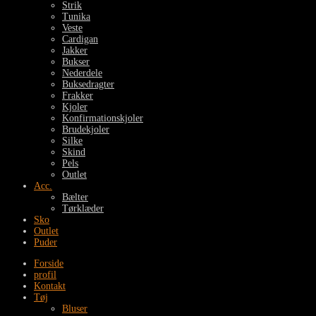
Strik
Tunika
Veste
Cardigan
Jakker
Bukser
Nederdele
Buksedragter
Frakker
Kjoler
Konfirmationskjoler
Brudekjoler
Silke
Skind
Pels
Outlet
Acc.
Bælter
Tørklæder
Sko
Outlet
Puder
Forside
profil
Kontakt
Tøj
Bluser