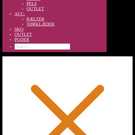
PELS
OUTLET
ACC.
BÆLTER
TØRKLÆDER
SKO
OUTLET
PUDER