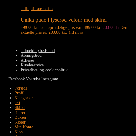
Tilføj til ønskeliste
Unika pude i lyserød velour med skind
499,00
kr.
Den oprindelige pris var: 499,00 kr..
200,00
kr.
Den
aktuelle pris er: 200,00 kr..
Incl moms
Tilmeld nyhedsmail
Åbningstider
Adresse
Kundeservice
Privatlivs- og cookiepolitik
Facebook
Youtube
Instagram
Forside
Profil
Kategorier
test
Skind
Bluser
Bukser
Kjoler
Min Konto
Kasse