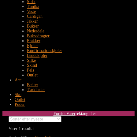
Strik
Tunika
Veste
Cardigan
Jakker
Bukser
Nederdele
Buksedragter
Frakker
Kjoler
Konfirmationskjoler
Brudekjoler
Silke
Skind
Pels
Outlet
Acc.
Bælter
Tørklæder
Sko
Outlet
Puder
Forside
Varer
rektangulær
Viser 1 resultat