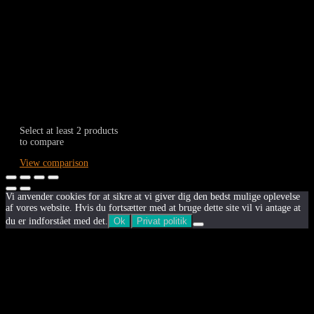
Og få tips og inspiration der kan forny din garderobe
Fornavn
Efternavn
Email
Tilmeld
Fornavn
Efternavn
Email
Select at least 2 products
to compare
View comparison
Vi anvender cookies for at sikre at vi giver dig den bedst mulige oplevelse
af vores website. Hvis du fortsætter med at bruge dette site vil vi antage at
du er indforstået med det.
Ok
Privat politik