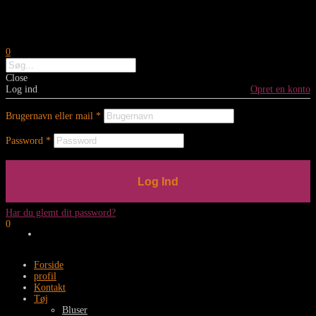
0
Close
Log ind
Opret en konto
Brugernavn eller mail
*
Password
*
Log Ind
Har du glemt dit password?
0
Forside
profil
Kontakt
Tøj
Bluser