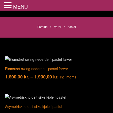
MENU
Forside
Varer
pastel
Blomstret swing nederdel i pastel farver
1.600,00
kr.
–
1.900,00
kr.
Incl moms
Asymetrisk to delt silke kjole i pastel