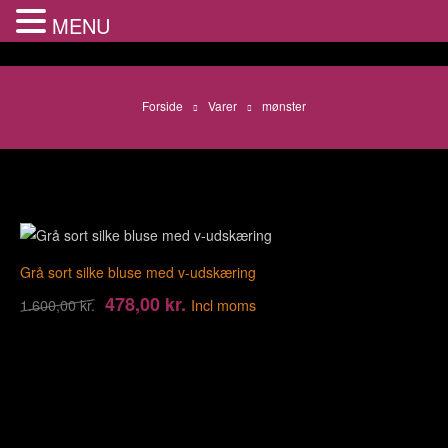
MENU
Forside
Varer
mønster
Grå sort silke bluse med v-udskæring
478,00
kr.
1.600,00
kr.
Incl moms