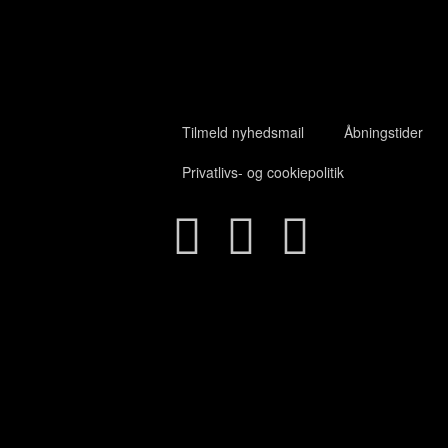
Tilmeld nyhedsmail
Åbningstider
Privatlivs- og cookiepolitik
Close
this
module