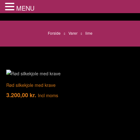
MENU
Forside
Varer
lime
Rød silkekjole med krave
3.200,00
kr.
Incl moms