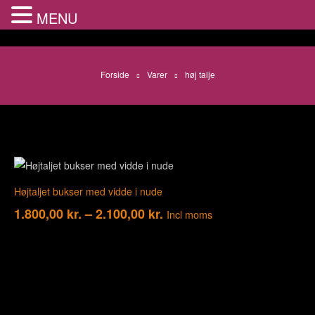
MENU
Forside
Varer
høj talje
Højtaljet bukser med vidde i nude
1.800,00
kr.
–
2.100,00
kr.
Incl moms