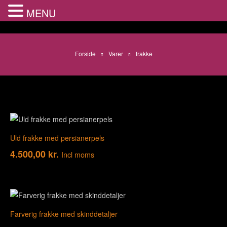
MENU
Forside
Varer
frakke
Uld frakke med persianerpels
4.500,00
kr.
Incl moms
Farverig frakke med skinddetaljer