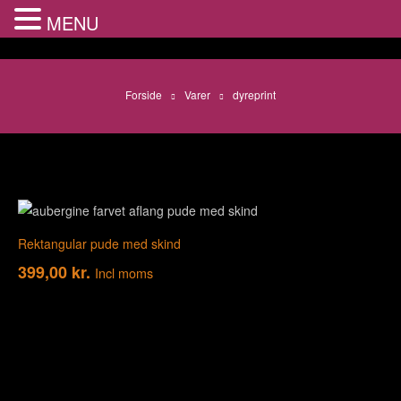
MENU
Forside
Varer
dyreprint
Rektangular pude med skind
399,00
kr.
Incl moms