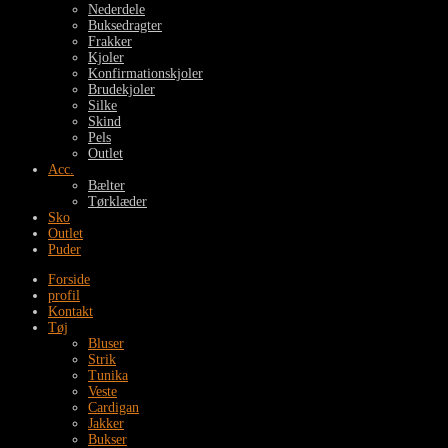
Nederdele
Buksedragter
Frakker
Kjoler
Konfirmationskjoler
Brudekjoler
Silke
Skind
Pels
Outlet
Acc.
Bælter
Tørklæder
Sko
Outlet
Puder
Forside
profil
Kontakt
Tøj
Bluser
Strik
Tunika
Veste
Cardigan
Jakker
Bukser