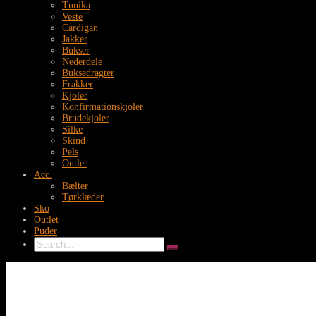
Tunika
Veste
Cardigan
Jakker
Bukser
Nederdele
Buksedragter
Frakker
Kjoler
Konfirmationskjoler
Brudekjoler
Silke
Skind
Pels
Outlet
Acc.
Bælter
Tørklæder
Sko
Outlet
Puder