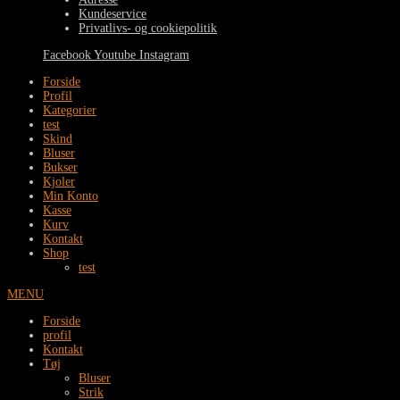
Kundeservice
Privatlivs- og cookiepolitik
Facebook
Youtube
Instagram
Forside
Profil
Kategorier
test
Skind
Bluser
Bukser
Kjoler
Min Konto
Kasse
Kurv
Kontakt
Shop
test
MENU
Forside
profil
Kontakt
Tøj
Bluser
Strik