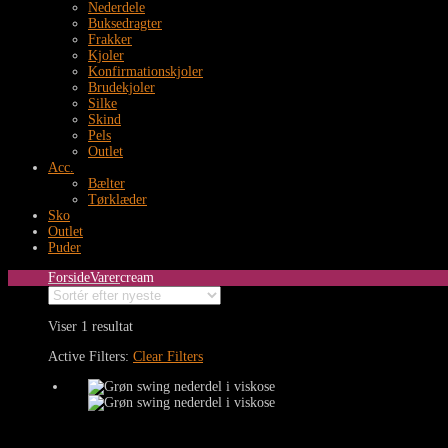
Nederdele
Buksedragter
Frakker
Kjoler
Konfirmationskjoler
Brudekjoler
Silke
Skind
Pels
Outlet
Acc.
Bælter
Tørklæder
Sko
Outlet
Puder
Forside
Varer
cream
Viser 1 resultat
Active Filters:
Clear Filters