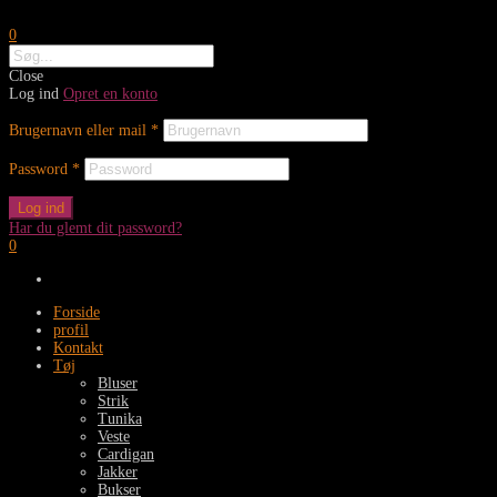
0
Close
Log ind
Opret en konto
Brugernavn eller mail
*
Password
*
Log ind
Har du glemt dit password?
0
Forside
profil
Kontakt
Tøj
Bluser
Strik
Tunika
Veste
Cardigan
Jakker
Bukser