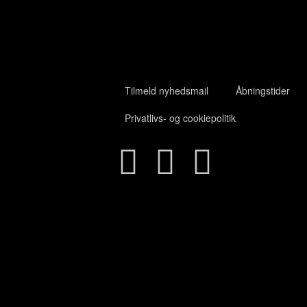
Tilmeld nyhedsmail
Åbningstider
Privatlivs- og cookiepolitik
Close
this
module