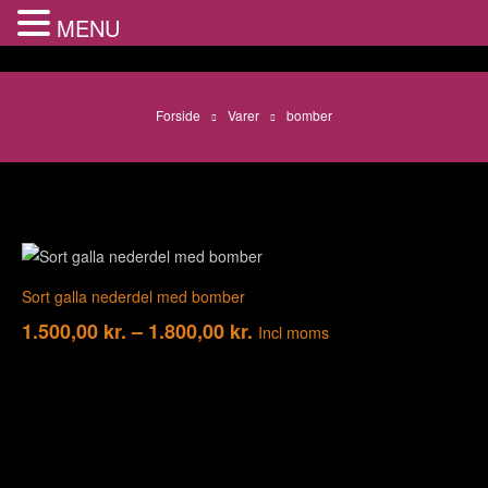
MENU
Forside
Varer
bomber
Sort galla nederdel med bomber
1.500,00
kr.
–
1.800,00
kr.
Incl moms