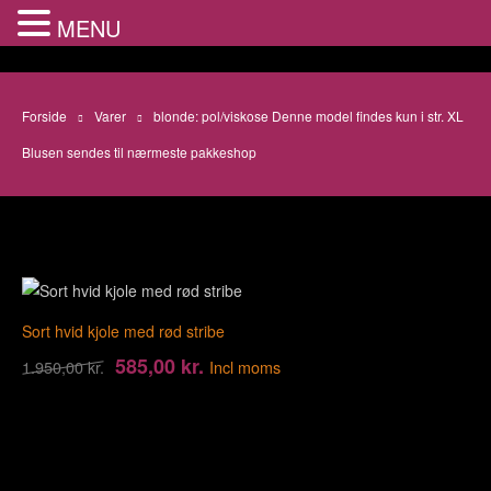
MENU
Forside
Varer
blonde: pol/viskose Denne model findes kun i str. XL
Blusen sendes til nærmeste pakkeshop
Sort hvid kjole med rød stribe
585,00
kr.
1.950,00
kr.
Incl moms