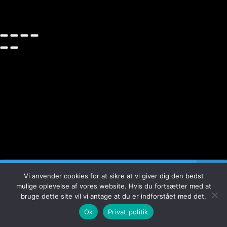
Der blev ikke fundet nogle varer, der matcher dit
Vi anvender cookies for at sikre at vi giver dig den bedst
valg.
mulige oplevelse af vores website. Hvis du fortsætter med at
bruge dette site vil vi antage at du er indforstået med det.
0
Ok
Privat politik