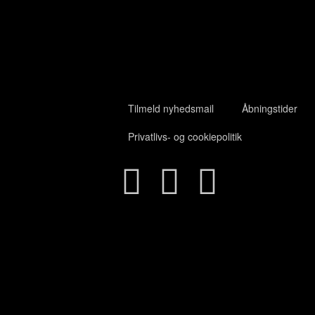
Tilmeld nyhedsmail
Åbningstider
Privatlivs- og cookiepolitik
Close
this
module