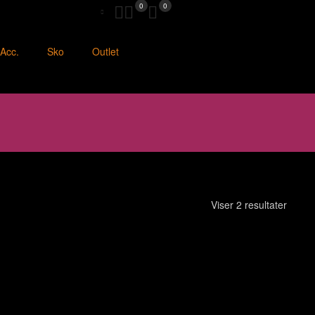
0
0
Acc.
Sko
Outlet
Viser 2 resultater