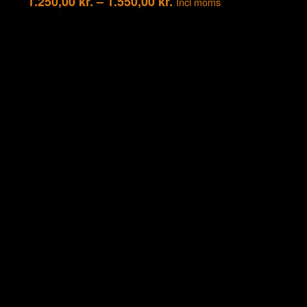
1.250,00
kr.
–
1.550,00
kr.
Incl moms
Tilmeld dig nyhedsmail
Og få tips og inspiration der kan forny din garderobe