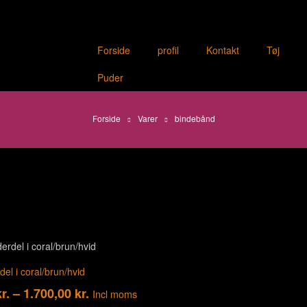
Forside
profil
Kontakt
Tøj
Puder
Forside
Varer
bindebånd
del i coral/brun/hvid
r.
–
1.700,00
kr.
Incl moms