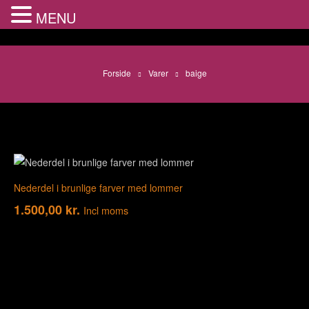
MENU
Forside
Varer
baige
Nederdel i brunlige farver med lommer
1.500,00
kr.
Incl moms