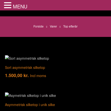
MENU
Forside
Varer
Top efterår
Sort asymmetrisk silketop
1.500,00
kr.
Incl moms
Asymmetrisk silketop i unik silke