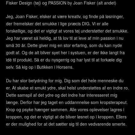
Fisker Design (tøj) og PASSION by Joan Fisker (alt andet)
Jeg, Joan Fisker, elsker at være kreativ, og finde på løsninger,
der fremelsker det smukke i lige præcis DIG. Vi er alle
forskellige, og det er vigtigt at vores tøj understøtter det smukke.
Jeg har været så heldig, at få lov til at leve af min passion i nu
små 30 år. Dette giver mig en stor erfaring, som du kan nyde
godt af. Og de alt bliver syet her i systuen, er der ikke langt fra
idè til produkt. Så er du nysgerrig og har lyst til at forkæle dig
selv. Så kig op i Butikken i Horsens.
Du har stor betydning for mig. Dig som det hele menneske du
er. At skabe et smukt ydre, skal helst understøttes af en indre ro.
Dette samspil af det ydre og det indre har interesseret mig
længe. Derfor har jeg taget en uddannnelse som kropsterapeut.
Krop og psyke hænger sammen. Alle vores oplevelser lagres i
kroppen, og det er vigtigt at de bliver løsnet op i kroppen. Ellers
er der mulighed for at det sætter sig til den vedvarende smerte.