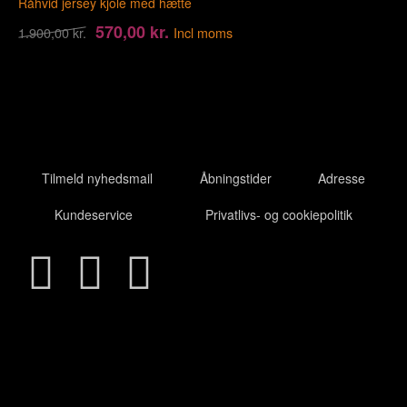
Råhvid jersey kjole med hætte
570,00
kr.
1.900,00
kr.
Incl moms
Tilmeld nyhedsmail
Åbningstider
Adresse
Kundeservice
Privatlivs- og cookiepolitik
Clo