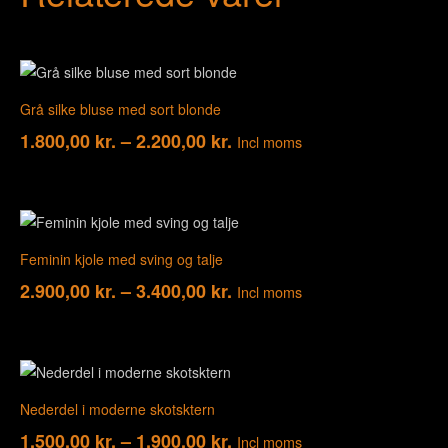
Grå silke bluse med sort blonde
Prisinterval:
1.800,00
kr.
–
2.200,00
kr.
Incl moms
1.800,00 kr.
til
2.200,00 kr.
Feminin kjole med sving og talje
Prisinterval:
2.900,00
kr.
–
3.400,00
kr.
Incl moms
2.900,00 kr.
til
3.400,00 kr.
Nederdel i moderne skotsktern
Prisinterval:
1.500,00
kr.
–
1.900,00
kr.
Incl moms