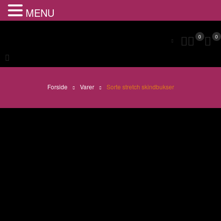
MENU
0
0
Forside
Varer
Sorte stretch skindbukser