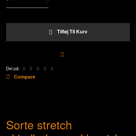
Sorte
stretch
skindbukser
antal
Tilføj Til Kurv
Tilføj til ønskeliste
Del på:
Compare
Sorte stretch