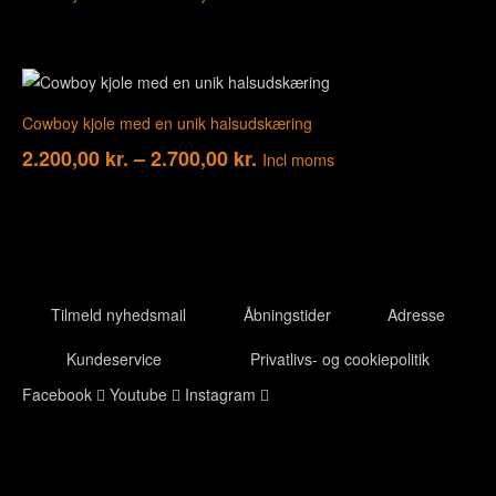
1.500,00 kr.
til
1.900,00 kr.
Cowboy kjole med en unik halsudskæring
Prisinterval:
2.200,00
kr.
–
2.700,00
kr.
Incl moms
2.200,00 kr.
til
2.700,00 kr.
Tilmeld nyhedsmail
Åbningstider
Adresse
Kundeservice
Privatlivs- og cookiepolitik
Facebook
Youtube
Instagram