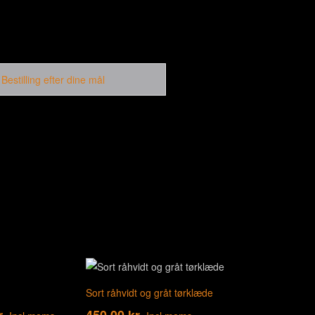
,
Bestilling efter dine mål
Sort råhvidt og gråt tørklæde
r.
450,00
kr.