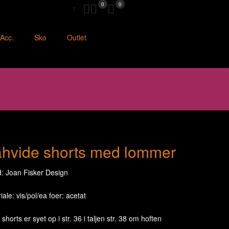
0
0
Acc.
Sko
Outlet
hvide shorts med lommer
: Joan Fisker Design
iale: vis/pol/ea foer: acetat
shorts er syet op i str. 36 i taljen str. 38 om hoften