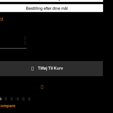
Bestilling efter dine mål
yd
Tilføj Til Kurv
Tilføj til ønskeliste
å:
Compare