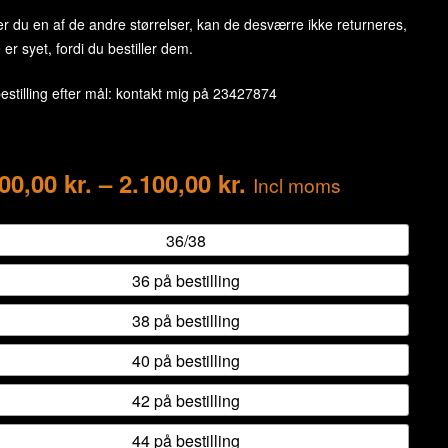
r du en af de andre størrelser, kan de desværre ikke returneres,
 er syet, fordi du bestiller dem.
estilling efter mål: kontakt mig på
23427874
800,00
kr.
–
2.100,00
kr.
Incl moms
36/38
36 på bestilling
38 på bestilling
40 på bestilling
42 på bestilling
44 på bestilling