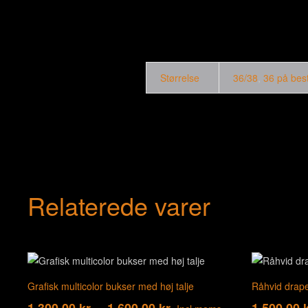
Størrelse
36/38
,
36 på best
Relaterede varer
Grafisk multicolor bukser med høj talje
Råhvid drape
1.300,00
kr.
–
1.600,00
kr.
1.500,00
k