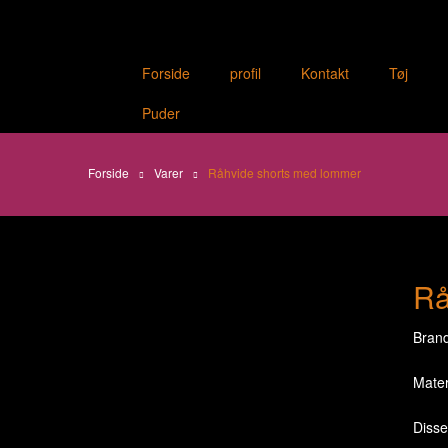
Forside
profil
Kontakt
Tøj
Puder
Forside
Varer
Råhvide shorts med lommer
Rå
Brand
Mater
Disse 