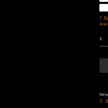
R
Antal
Del p