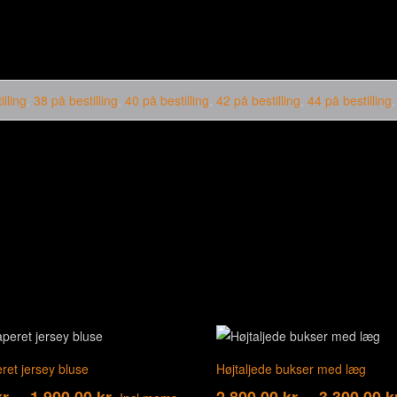
illing
,
38 på bestilling
,
40 på bestilling
,
42 på bestilling
,
44 på bestilling
ret jersey bluse
Højtaljede bukser med læg
r.
–
1.900,00
kr.
2.800,00
kr.
–
3.300,00
k