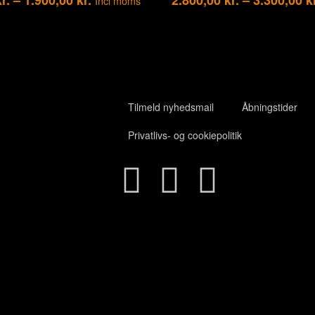
Incl moms
Tilmeld nyhedsmail
Åbningstider
Privatlivs- og cookiepolitik
Close
this
module