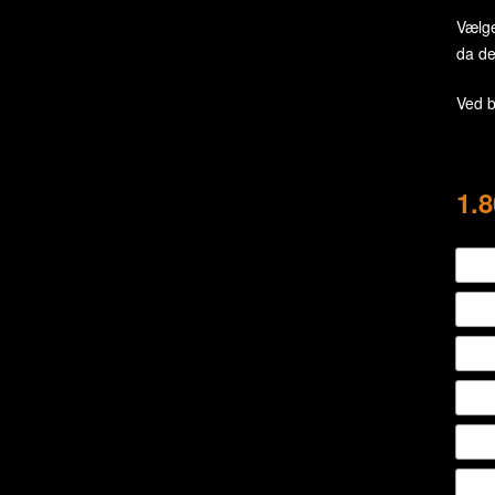
Vælge
da de
Ved b
1.