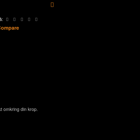
Tilføj til ønskeliste
å:
Compare
t omkring din krop.