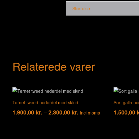
Størrelse
Relaterede varer
Ternet tweed nederdel med skind
Sort galla n
Prisinterval:
1.900,00
kr.
–
2.300,00
kr.
1.500,00
k
Incl moms
1.900,00 kr.
til
2.300,00 kr.