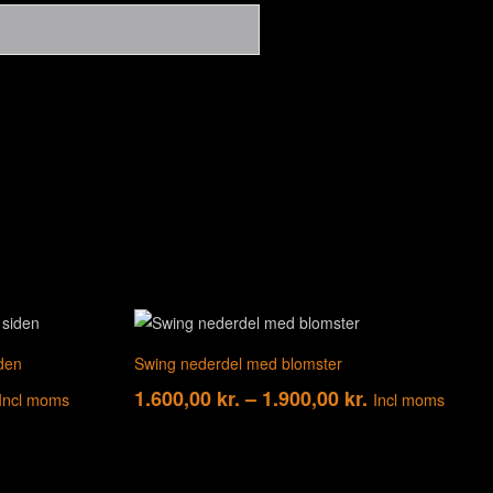
iden
Swing nederdel med blomster
risinterval:
Prisinterval:
1.600,00
kr.
–
1.900,00
kr.
Incl moms
Incl moms
400,00 kr.
1.600,00 kr.
il
til
.300,00 kr.
1.900,00 kr.