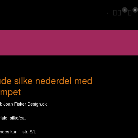
0
0
de silke nederdel med
ompet
: Joan Fisker Design.dk
iale: silke/ea.
indes kun 1 str. S/L