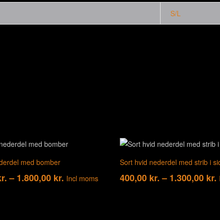
S/L
ederdel med bomber
Sort hvid nederdel med strib i s
Prisinterval:
P
r.
–
1.800,00
kr.
400,00
kr.
–
1.300,00
kr.
Incl moms
1.500,00 kr.
til
t
1.800,00 kr.
1