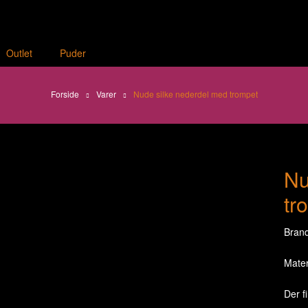
Outlet
Puder
Forside
Varer
Nude silke nederdel med trompet
Nu
tr
Brand
Mater
Der f