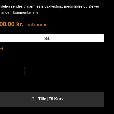
delen sendes til nærmeste pakkeshop, medmindre du skriver
 andet i kommentarfeltet.
900,00
kr.
Incl moms
S/L
yd
del
et
Tilføj Til Kurv