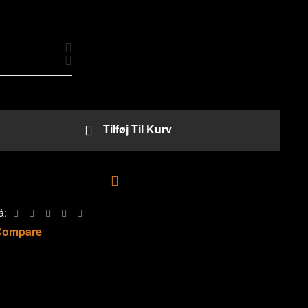
Tilføj Til Kurv
Tilføj til ønskeliste
å:
Compare