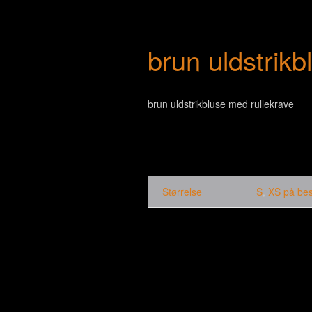
brun uldstrikb
brun uldstrikbluse med rullekrave
Størrelse
S
,
XS på best