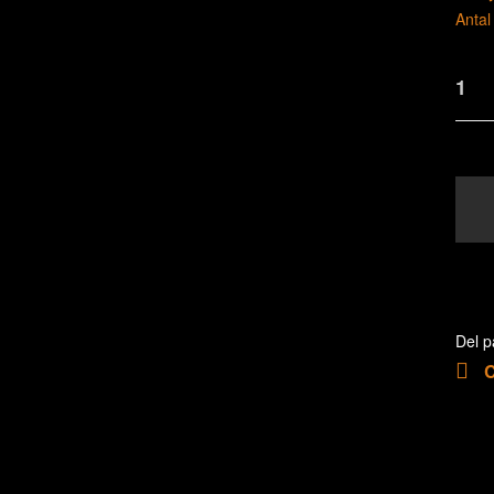
Antal
Del p