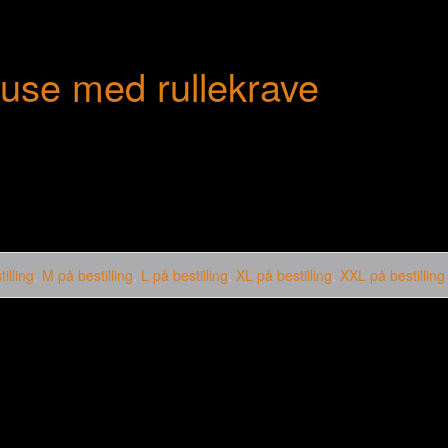
luse med rullekrave
illing
,
M på bestilling
,
L på bestilling
,
XL på bestilling
,
XXL på bestilling