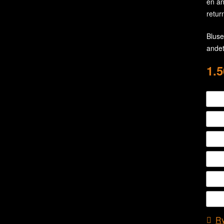
en an
retur
Bluse
andet
1.
R