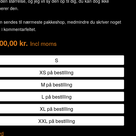
den størrelse, og jeg vil sy den op til dig, du kan dog ikke
nerer den.
n sendes til nærmeste pakkeshop, medmindre du skriver noget
 i kommentarfeltet.
500,00
kr.
Incl moms
S
XS på bestilling
M på bestilling
L på bestilling
XL på bestilling
XXL på bestilling
yd