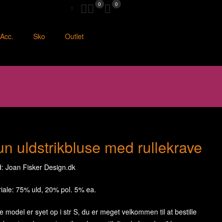
0
0
Acc.
Sko
Outlet
un uldstrikbluse med rullekrave
: Joan Fisker Design.dk
iale: 75% uld, 20% pol. 5% ea.
 model er syet op i str S, du er meget velkommen til at bestille