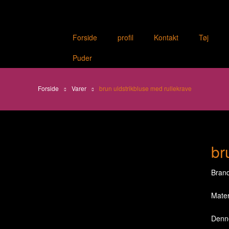
Forside
profil
Kontakt
Tøj
Puder
Forside
Varer
brun uldstrikbluse med rullekrave
br
Brand
Mater
Denne