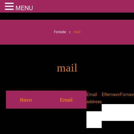
MENU
Forside
mail
mail
Email
Efternavn
Fornav
address