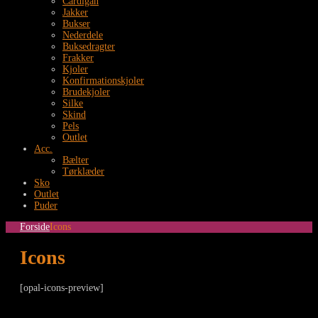
Cardigan
Jakker
Bukser
Nederdele
Buksedragter
Frakker
Kjoler
Konfirmationskjoler
Brudekjoler
Silke
Skind
Pels
Outlet
Acc.
Bælter
Tørklæder
Sko
Outlet
Puder
Forside
Icons
Icons
[opal-icons-preview]