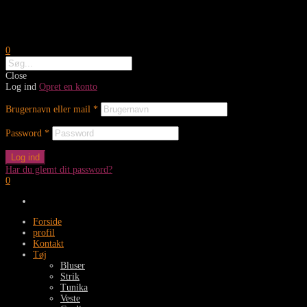
0
Close
Log ind
Opret en konto
Brugernavn eller mail
*
Password
*
Log ind
Har du glemt dit password?
0
Forside
profil
Kontakt
Tøj
Bluser
Strik
Tunika
Veste