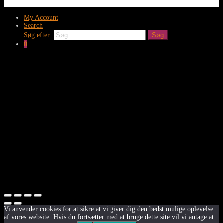
My Account
Search
Søg efter:
Søg
0
Clos
this
modu
Tilmeld dig nyhedsmail
Og få tips og inspiration der kan forny din garderobe
Fornavn
Efternavn
Email
Tilmeld
Fornavn
Efternavn
Email
Vi anvender cookies for at sikre at vi giver dig den bedst mulige oplevelse
af vores website. Hvis du fortsætter med at bruge dette site vil vi antage at