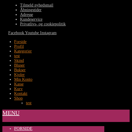
Tilmeld nyhedsmail
Åbningstider
Adresse
Kundeservice
Privatlivs- og cookiepolitik
Facebook
Youtube
Instagram
Forside
Profil
Kategorier
test
Skind
Bluser
Bukser
Kjoler
Min Konto
Kasse
Kurv
Kontakt
Shop
test
MENU
FORSIDE