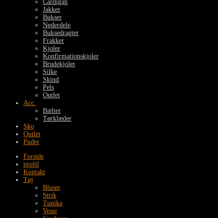
Cardigan
Jakker
Bukser
Nederdele
Buksedragter
Frakker
Kjoler
Konfirmationskjoler
Brudekjoler
Silke
Skind
Pels
Outlet
Acc.
Bælter
Tørklæder
Sko
Outlet
Puder
Forside
profil
Kontakt
Tøj
Bluser
Strik
Tunika
Veste