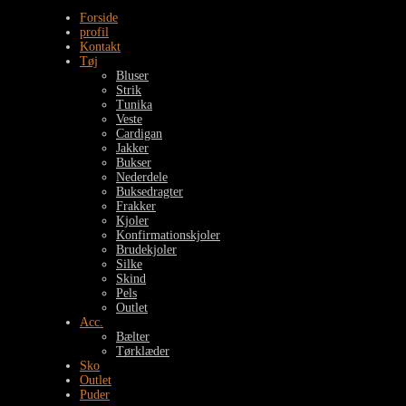
Forside
profil
Kontakt
Tøj
Bluser
Strik
Tunika
Veste
Cardigan
Jakker
Bukser
Nederdele
Buksedragter
Frakker
Kjoler
Konfirmationskjoler
Brudekjoler
Silke
Skind
Pels
Outlet
Acc.
Bælter
Tørklæder
Sko
Outlet
Puder