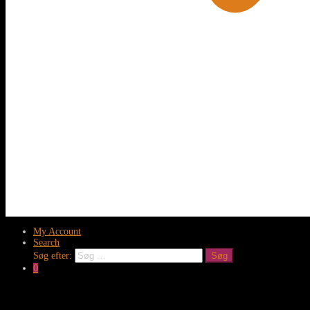
My Account
Search
Søg efter:
Søg
0