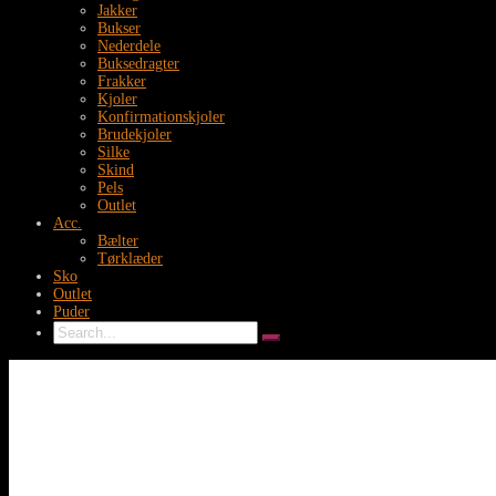
Jakker
Bukser
Nederdele
Buksedragter
Frakker
Kjoler
Konfirmationskjoler
Brudekjoler
Silke
Skind
Pels
Outlet
Acc.
Bælter
Tørklæder
Sko
Outlet
Puder