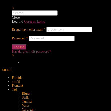
0
Close
Log ind
Opret en konto
Brugernavn eller mail
*
Password
*
Log ind
Har du glemt dit password?
0
MENU
Forside
profil
Kontakt
Tøj
Bluser
Strik
Tunika
Veste
Cardigan