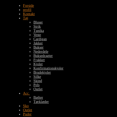
Forside
profil
Kontakt
Tøj
Bluser
Strik
Tunika
Veste
Cardigan
Jakker
Bukser
Nederdele
Buksedragter
Frakker
Kjoler
Konfirmationskjoler
Brudekjoler
Silke
Skind
Pels
Outlet
Acc.
Bælter
Tørklæder
Sko
Outlet
Puder